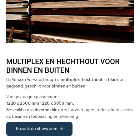
MULTIPLEX EN HECHTHOUT VOOR
BINNEN EN BUITEN
Bij Adriaan Verwoert koopt u
multiplex, hechthout
in
blank
en
gegrond
, geschikt voor
binnen
en
buiten
.
Veelgevraagde plaatmaten:
1220 x 2500 mm
1220 x 3050 mm.
Beschikbaar in
diverse diktes
en uitvoeringen, zodat u kunt kiezen
op basis van toepassing en afwerking.
Bezoek de showroom