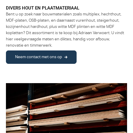
DIVERS HOUT EN PLAATMATERIAAL
Bent u op zoek naar bouwmaterialen zoals multiplex, hechthout,
MDF-platen, OSB-platen, en daarnaast vurenhout, steigerhout,
kozijnenhout hardhout, plus witte MDF plinten en witte MDF
koplatten? Dit assortiment is te koop bij Adriaan Verwoert. U vindt
hier veelgevraagde maten en diktes, handig voor afbouw,
renovatie en timmerwerk.
Neem contact met ons op