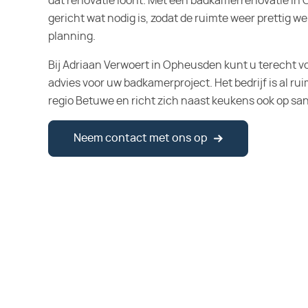
dat renovatie loont. Met een badkamerrenovatie in
gericht wat nodig is, zodat de ruimte weer prettig w
planning.
Bij Adriaan Verwoert in Opheusden kunt u terecht voo
advies voor uw badkamerproject. Het bedrijf is al ruim
regio Betuwe en richt zich naast keukens ook op san
Neem contact met ons op