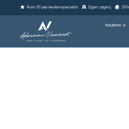
Ruim 30 jaar keukenspecialist
Eigen zagerij
250
Keukens