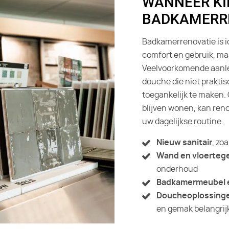
WANNEER KI
BADKAMERR
Badkamerrenovatie is id
comfort en gebruik, maa
Veelvoorkomende aanleid
douche die niet praktis
toegankelijk te maken. 
blijven wonen, kan reno
uw dagelijkse routine.
Nieuw sanitair
, zo
Wand en vloertege
onderhoud
Badkamermeubel e
Doucheoplossingen 
en gemak belangrij