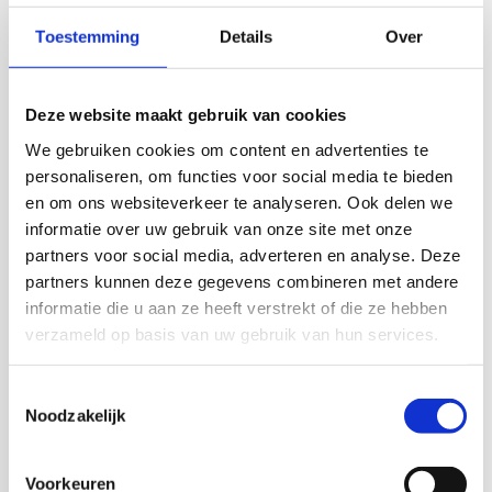
ADRIAAN VERWOERT
Toestemming
Details
Over
OVER ONS
Adriaan Verwoert is ruim 30 jaar keukenspecialist en leverancier
Deze website maakt gebruik van cookies
van keukens, sanitair, tegels en bouwmaterialen in de Betuwe en
We gebruiken cookies om content en advertenties te
wijde omgeving. In onze showroom van circa 250m2 aan de
personaliseren, om functies voor social media te bieden
Rijnbandijk in Opheusden vindt u circa 12 opstellingen in de meest
uiteenlopende varianten en stijlen.
en om ons websiteverkeer te analyseren. Ook delen we
informatie over uw gebruik van onze site met onze
Wij hebben een eigen dienst voor montage van sanitair,
partners voor social media, adverteren en analyse. Deze
zelfmontage is natuurlijk ook mogelijk. Veel bouw- en
partners kunnen deze gegevens combineren met andere
aannemersbedrijven (waaronder veel ZZP-ers) weten ons te
vinden, maar daarnaast leveren wij ook aan particulieren. In onze
informatie die u aan ze heeft verstrekt of die ze hebben
eigen zagerij maken wij alles netjes op maat, vrijwel alle materiaal is
verzameld op basis van uw gebruik van hun services.
op voorraad en direct af te halen.
Wilt u eerst meer informatie? Dan kunt u telefonisch of via het
Toestemmingsselectie
contactformulier contact opnemen. U bent natuurlijk ook van harte
Noodzakelijk
welkom in onze showroom!
Maak een afspraak
Voorkeuren