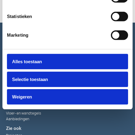
Statistieken
Marketing
Alles toestaan
Selectie toestaan
Bekijk
Weigeren
Keukens
Sanitair
Bouwmaterialen
Vloer- en wandtegels
Aanbiedingen
Zie ook